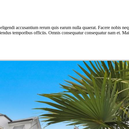
igendi accusantium rerum quis earum nulla quaerat. Facere nobis neque 
llendus temporibus officiis. Omnis consequatur consequatur nam et. Maio