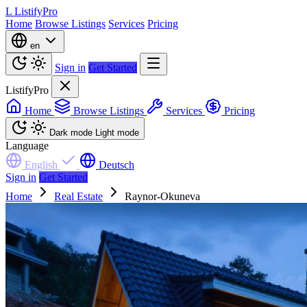
L
ListifyPro
Home
Browse Listings
Services
Pricing
en
Sign in
Get Started
ListifyPro
Home
Browse Listings
Services
Pricing
Dark mode
Light mode
Language
English
Deutsch
Sign in
Get Started
Home
Real Estate
Raynor-Okuneva