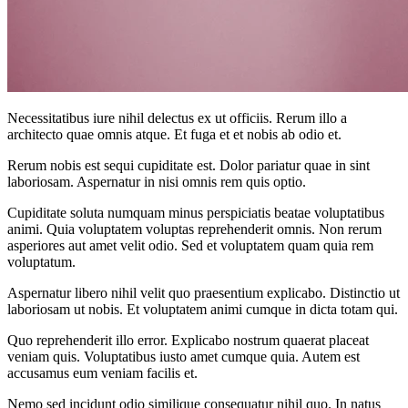
Necessitatibus iure nihil delectus ex ut officiis. Rerum illo a
architecto quae omnis atque. Et fuga et et nobis ab odio et.
Rerum nobis est sequi cupiditate est. Dolor pariatur quae in sint
laboriosam. Aspernatur in nisi omnis rem quis optio.
Cupiditate soluta numquam minus perspiciatis beatae voluptatibus
animi. Quia voluptatem voluptas reprehenderit omnis. Non rerum
asperiores aut amet velit odio. Sed et voluptatem quam quia rem
voluptatum.
Aspernatur libero nihil velit quo praesentium explicabo. Distinctio ut
laboriosam ut nobis. Et voluptatem animi cumque in dicta totam qui.
Quo reprehenderit illo error. Explicabo nostrum quaerat placeat
veniam quis. Voluptatibus iusto amet cumque quia. Autem est
accusamus eum veniam facilis et.
Nemo sed incidunt odio similique consequatur nihil quo. In natus