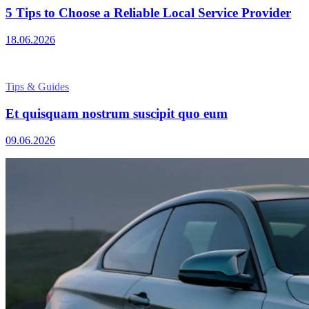
5 Tips to Choose a Reliable Local Service Provider
18.06.2026
Tips & Guides
Et quisquam nostrum suscipit quo eum
09.06.2026