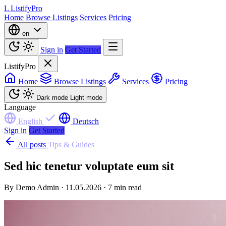
L
ListifyPro
Home
Browse Listings
Services
Pricing
en
Sign in
Get Started
ListifyPro
Home
Browse Listings
Services
Pricing
Dark mode
Light mode
Language
English
Deutsch
Sign in
Get Started
All posts
Tips & Guides
Sed hic tenetur voluptate eum sit
By Demo Admin · 11.05.2026 · 7 min read